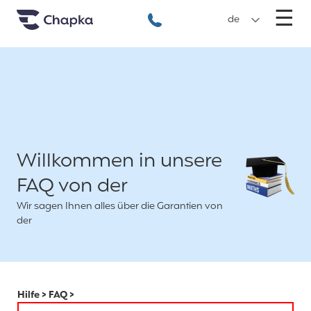
Chapka travel Insurance
Go directly to content
M
☰
+49 89 3803 5256
de
Willkommen in unsere
FAQ von der
Wir sagen Ihnen alles über die Garantien von
der
Hilfe
>
FAQ
>