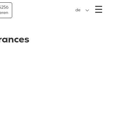
Menü
☰
5256
de
eren
urances