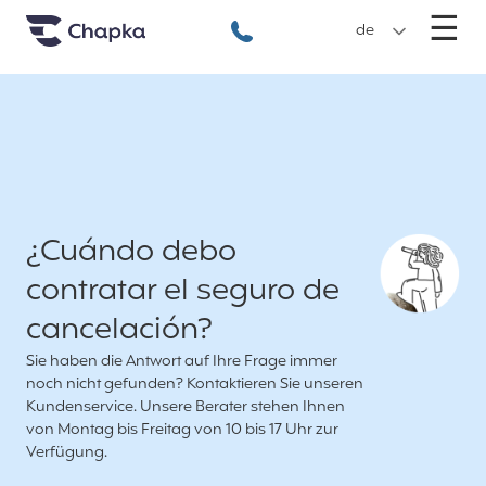
Chapka travel Insurance
Go directly to content
M
☰
+49 89 3803 5256
de
¿Cuándo debo
contratar el seguro de
cancelación?
Sie haben die Antwort auf Ihre Frage immer
noch nicht gefunden? Kontaktieren Sie unseren
Kundenservice. Unsere Berater stehen Ihnen
von Montag bis Freitag von 10 bis 17 Uhr zur
Verfügung.