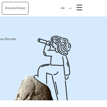
Menü
☰
Insured Area
de
ere Berater