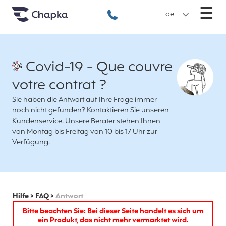
Chapka travel Insurance
Go directly to content
M
☰
+49 89 3803 5256
de
Covid-19 - Que couvre
votre contrat ?
Sie haben die Antwort auf Ihre Frage immer
noch nicht gefunden? Kontaktieren Sie unseren
Kundenservice. Unsere Berater stehen Ihnen
von Montag bis Freitag von 10 bis 17 Uhr zur
Verfügung.
Hilfe
>
FAQ
>
Antwort
Bitte beachten Sie: Bei dieser Seite handelt es sich um
ein Produkt, das nicht mehr vermarktet wird.