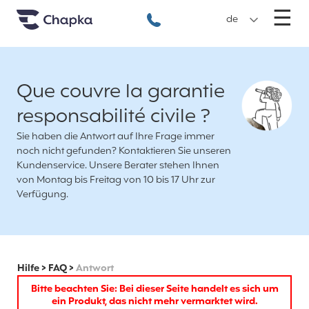
Chapka travel Insurance
Go directly to content
M
☰
+49 89 3803 5256
de
Que couvre la garantie
responsabilité civile ?
Sie haben die Antwort auf Ihre Frage immer
noch nicht gefunden? Kontaktieren Sie unseren
Kundenservice. Unsere Berater stehen Ihnen
von Montag bis Freitag von 10 bis 17 Uhr zur
Verfügung.
Hilfe
>
FAQ
>
Antwort
Bitte beachten Sie: Bei dieser Seite handelt es sich um
ein Produkt, das nicht mehr vermarktet wird.