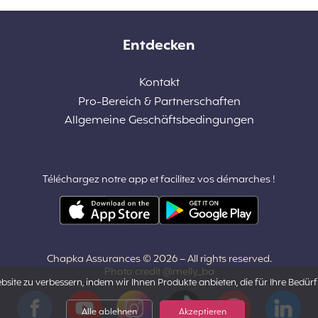
Entdecken
Kontakt
Pro-Bereich & Partnerschaften
Allgemeine Geschäftsbedingungen
Téléchargez notre app et facilitez vos démarches !
Chapka Assurances © 2026
– All rights reserved.
Photo credit @melly_ba
ite zu verbessern, indem wir Ihnen Produkte anbieten, die für Ihre Bedürf
Facebook
YouTube
Instagram
Tiktok
Pinterest
LinkedIn
Alle ablehnen
Akzeptieren