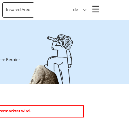
Menü
☰
Insured Area
de
ere Berater
 vermarktet wird.