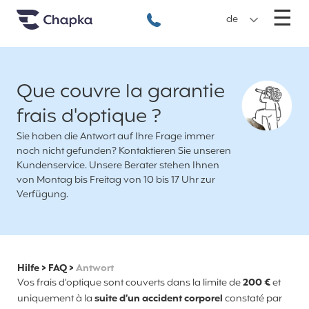
Chapka travel Insurance
Go directly to content
M
☰
+49 89 3803 5256
de
Que couvre la garantie
frais d'optique ?
Sie haben die Antwort auf Ihre Frage immer
noch nicht gefunden? Kontaktieren Sie unseren
Kundenservice. Unsere Berater stehen Ihnen
von Montag bis Freitag von 10 bis 17 Uhr zur
Verfügung.
Hilfe
>
FAQ
>
Antwort
Vos frais d’optique sont couverts dans la limite de
200 €
et
uniquement à la
suite d’un accident corporel
constaté par