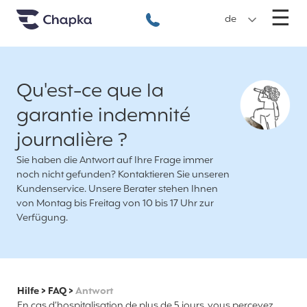
Chapka travel Insurance
Go directly to content
M
☰
+49 89 3803 5256
de
Qu'est-ce que la
garantie indemnité
journalière ?
Sie haben die Antwort auf Ihre Frage immer
noch nicht gefunden? Kontaktieren Sie unseren
Kundenservice. Unsere Berater stehen Ihnen
von Montag bis Freitag von 10 bis 17 Uhr zur
Verfügung.
Hilfe
>
FAQ
>
Antwort
En cas d’hospitalisation de plus de 5 jours, vous percevez