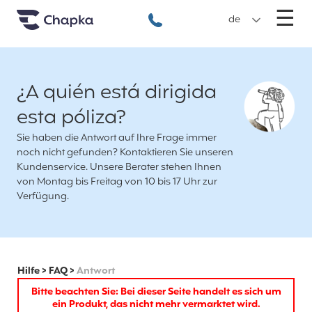
Chapka travel Insurance
Go directly to content
M
☰
+49 89 3803 5256
de
¿A quién está dirigida
esta póliza?
Sie haben die Antwort auf Ihre Frage immer
noch nicht gefunden? Kontaktieren Sie unseren
Kundenservice. Unsere Berater stehen Ihnen
von Montag bis Freitag von 10 bis 17 Uhr zur
Verfügung.
Hilfe
>
FAQ
>
Antwort
Bitte beachten Sie: Bei dieser Seite handelt es sich um
ein Produkt, das nicht mehr vermarktet wird.