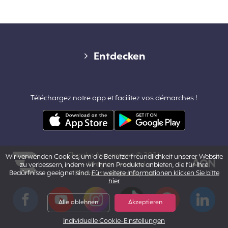
Diverse links
Entdecken
Kontakt
Téléchargez notre app et facilitez vos démarches !
Pro-Bereich & Partnerschaften
Allgemeine Geschäftsbedingungen
Chapka Assurances © 2026
Wir verwenden Cookies, um die Benutzerfreundlichkeit unserer Website
– All rights reserved.
zu verbessern, indem wir Ihnen Produkte anbieten, die für Ihre
Bedürfnisse geeignet sind.
Photo credit @melly_ba
Für weitere Informationen klicken Sie bitte
hier
Powered by Aon
Facebook
YouTube
Instagram
Tiktok
Pinterest
LinkedIn
Alle ablehnen
Akzeptieren
Individuelle Cookie-Einstellungen