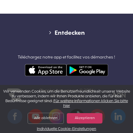
Diverse links
Entdecken
Kontakt
Téléchargez notre app et facilitez vos démarches !
Pro-Bereich & Partnerschaften
Allgemeine Geschäftsbedingungen
Chapka Assurances © 2026
Wir verwenden Cookies, um die Benutzerfreundlichkeit unserer Website
– All rights reserved.
zu verbessern, indem wir Ihnen Produkte anbieten, die für Ihre
Bedürfnisse geeignet sind.
Photo credit @melly_ba
Für weitere Informationen klicken Sie bitte
hier
Powered by Aon
Facebook
YouTube
Instagram
Tiktok
Pinterest
LinkedIn
Alle ablehnen
Akzeptieren
Individuelle Cookie-Einstellungen